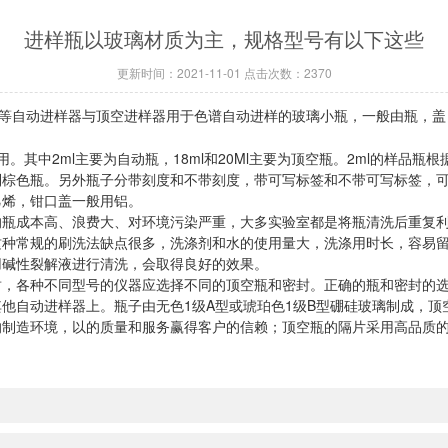
进样瓶以玻璃材质为主，规格型号有以下这些
更新时间：2021-11-01 点击次数：2370
等自动进样器与顶空进样器用于色谱自动进样的玻璃小瓶，一般由瓶，盖
种常用。其中2ml主要为自动瓶，18ml和20Ml主要为顶空瓶。2ml的样
到棕色瓶。另外瓶子分带刻度和不带刻度，带可写标签和不带可写标签，
乙烯，钳口盖一般用铝。
成本高、浪费大、对环境污染严重，大多实验室都是将瓶清洗后重复利
这种常规的刷洗法缺点很多，洗涤剂和水的使用量大，洗涤用时长，容易
用碱性裂解液进行清洗，会取得良好的效果。
各种不同型号的仪器应选择不同的顶空瓶和密封。正确的瓶和密封的选
自动进样器上。瓶子由无色1级A型或琥珀色1级B型硼硅玻璃制成，顶
制造环境，以的质量和服务赢得客户的信赖；顶空瓶的隔片采用高品质的