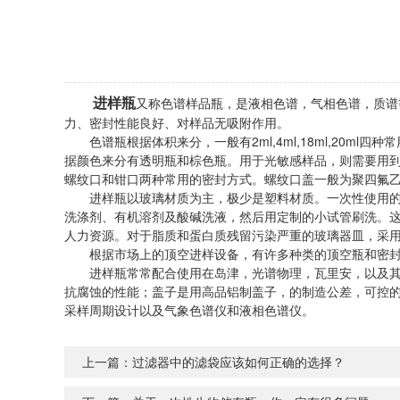
进样瓶
又称色谱样品瓶，是液相色谱，气相色谱，质谱
力、密封性能良好、对样品无吸附作用。
色谱瓶根据体积来分，一般有2ml,4ml,18ml,20ml四
据颜色来分有透明瓶和棕色瓶。用于光敏感样品，则需要用
螺纹口和钳口两种常用的密封方式。螺纹口盖一般为聚四氟
进样瓶以玻璃材质为主，极少是塑料材质。一次性使用的瓶
洗涤剂、有机溶剂及酸碱洗液，然后用定制的小试管刷洗。
人力资源。对于脂质和蛋白质残留污染严重的玻璃器皿，采
根据市场上的顶空进样设备，有许多种类的顶空瓶和密封，
进样瓶常常配合使用在岛津，光谱物理，瓦里安，以及其他
抗腐蚀的性能；盖子是用高品铝制盖子，的制造公差，可控的
采样周期设计以及气象色谱仪和液相色谱仪。
上一篇：
过滤器中的滤袋应该如何正确的选择？