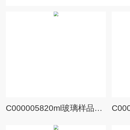
C000005820ml玻璃样品瓶EPA VOA螺口棕色进样吹扫