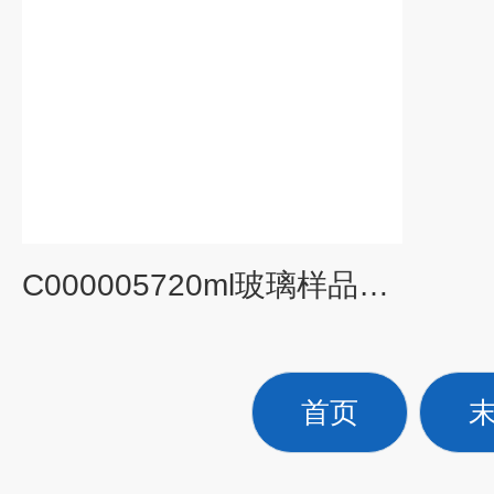
C000005720ml玻璃样品瓶EPA VOA螺口进样瓶吹扫捕集
首页