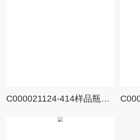
C000021124-414样品瓶储存瓶40ml顶空开孔实心盖垫