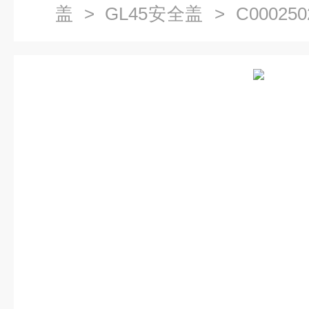
盖
>
GL45安全盖
> C0002
盖PBT实心盖耐高温