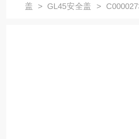
盖
>
GL45安全盖
> C0000
溶剂瓶2孔 3孔4孔瓶盖