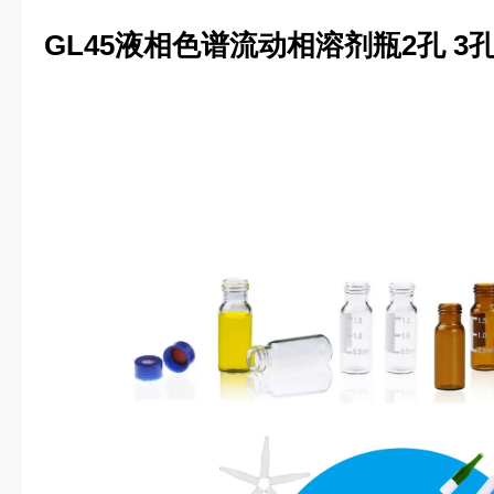
GL45液相色谱流动相溶剂瓶2孔 3