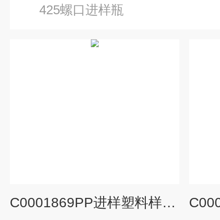
425螺口进样瓶
C0001869PP进样塑料样品瓶9-425焊接平底内插管0.7mL