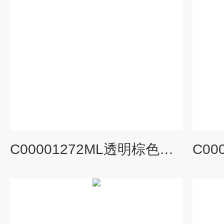
C00001272ML透明棕色焊接连体内插管9-425微量进样瓶