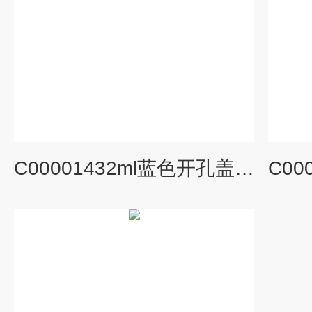
C00001432ml蓝色开孔盖垫9-425PTFE硅胶垫片9*1.0mm