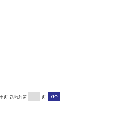
页 末页 跳转到第
页