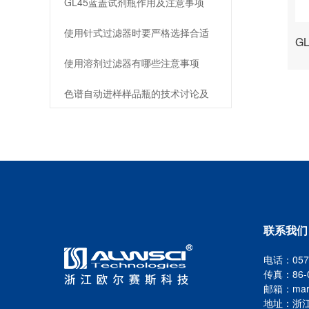
GL45蓝盖试剂瓶作用及注意事项
使用针式过滤器时要严格选择合适
的滤膜
使用溶剂过滤器有哪些注意事项
色谱自动进样样品瓶的技术讨论及
操作流程
联系我们
电话：0571
传真：86-0
邮箱：marke
地址：浙