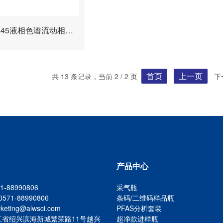
GL45液相色谱流动相溶剂瓶2孔 3孔4孔瓶盖
首页
上一页
共 13 条记录，当前 2 / 2 页
下
产品中心
-88990806
采气瓶
571-88990806
条码/二维码样品瓶
ting@alwsci.com
PFAS分析套装
江省绍兴滨海新城繁荣路11号越兴
超净款进样瓶