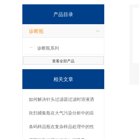
产品目录
诊断瓶
诊断瓶系列
查看全部产品
相关文章
如何解决针头过滤器过滤时溶液洒
出来的情况？
吹扫捕集瓶在大气污染分析中的应
用实践
条码样品瓶在复杂样品处理中的性